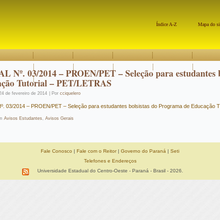
Índice A-Z
Mapa do si
L Nº. 03/2014 – PROEN/PET – Seleção para estudantes b
ção Tutorial – PET/LETRAS
24 de fevereiro de 2014
|
Por
cciquelero
º. 03/2014 – PROEN/PET – Seleção para estudantes bolsistas do Programa de Educação T
m
Avisos Estudantes
,
Avisos Gerais
Fale Conosco
|
Fale com o Reitor
|
Governo do Paraná
|
Seti
Telefones e Endereços
Universidade Estadual do Centro-Oeste - Paraná - Brasil - 2026.