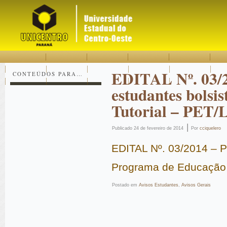
Acessar
Acessar
Mapa
o
a
do
conteúdo
navegação
site
EDITAL Nº. 03/
CONTEÚDOS PARA…
estudantes bolsi
Tutorial – PET
|
Publicado
24 de fevereiro de 2014
Por
cciquelero
EDITAL Nº. 03/2014 – 
Programa de Educação 
Postado em
Avisos Estudantes
,
Avisos Gerais