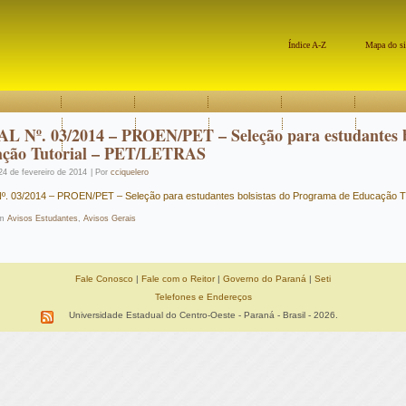
Índice A-Z
Mapa do si
L Nº. 03/2014 – PROEN/PET – Seleção para estudantes b
ção Tutorial – PET/LETRAS
24 de fevereiro de 2014
|
Por
cciquelero
º. 03/2014 – PROEN/PET – Seleção para estudantes bolsistas do Programa de Educação T
m
Avisos Estudantes
,
Avisos Gerais
Fale Conosco
|
Fale com o Reitor
|
Governo do Paraná
|
Seti
Telefones e Endereços
Universidade Estadual do Centro-Oeste - Paraná - Brasil - 2026.