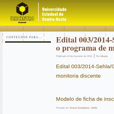
Acessar
Acessar
Mapa
o
a
do
conteúdo
navegação
site
Edital 003/2014-
CONTEÚDOS PARA…
o programa de mo
|
Publicado
24 de fevereiro de 2014
Por
mkurta
Edital 003/2014-Sehla/
monitoria discente
Modelo de ficha de insc
Postado em
Avisos Estudantes
,
Sehla