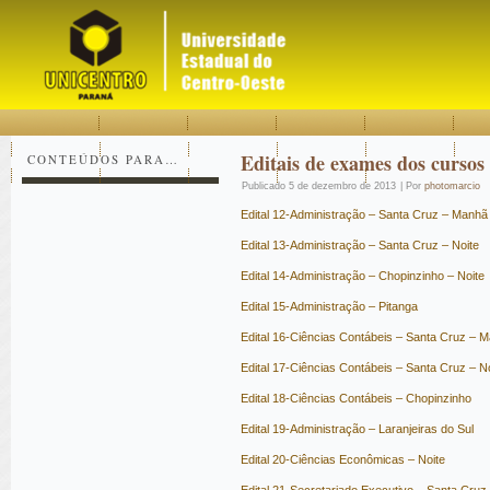
Acessar
Acessar
Mapa
o
a
do
conteúdo
navegação
site
Editais de exames dos cursos
CONTEÚDOS PARA…
Publicado
5 de dezembro de 2013
|
Por
photomarcio
Edital 12-Administração – Santa Cruz – Manhã
Edital 13-Administração – Santa Cruz – Noite
Edital 14-Administração – Chopinzinho – Noite
Edital 15-Administração – Pitanga
Edital 16-Ciências Contábeis – Santa Cruz – 
Edital 17-Ciências Contábeis – Santa Cruz – N
Edital 18-Ciências Contábeis – Chopinzinho
Edital 19-Administração – Laranjeiras do Sul
Edital 20-Ciências Econômicas – Noite